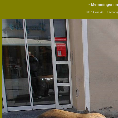
- Memmingen in A
Bild 14 von 43
·< Anfang