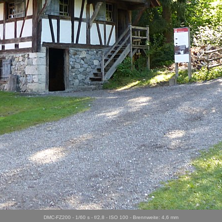
DMC-FZ200 - 1/60 s - f/2,8 - ISO 100 - Brennweite: 4,6 mm