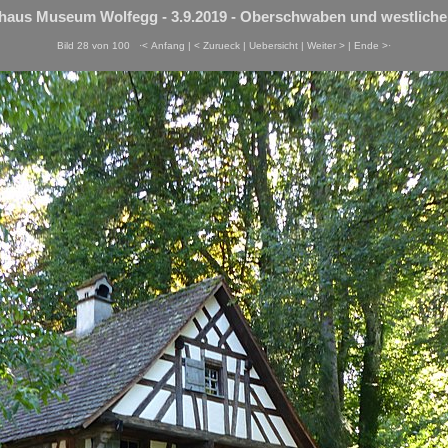
haus Museum Wolfegg - 3.9.2019 - Oberschwaben und westlicher
Bild 28 von 100
·< Anfang
|
< Zurueck
|
Uebersicht
|
Weiter >
|
Ende >·