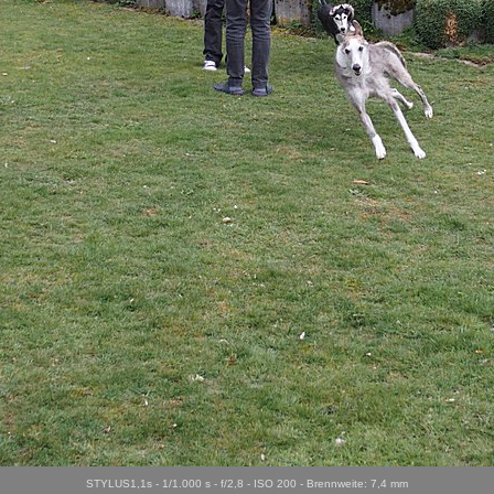
STYLUS1,1s - 1/1.000 s - f/2,8 - ISO 200 - Brennweite: 7,4 mm