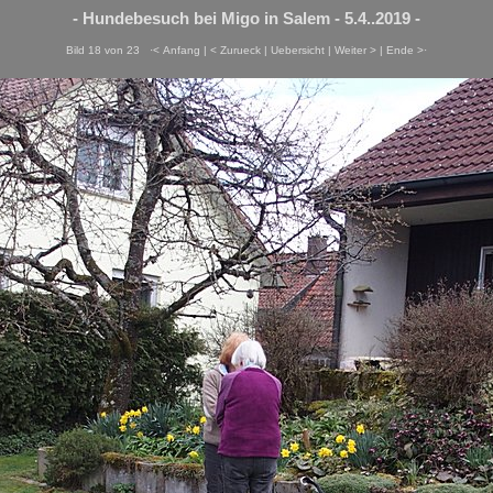
- Hundebesuch bei Migo in Salem - 5.4..2019 -
Bild 18 von 23
·< Anfang
|
< Zurueck
|
Uebersicht
|
Weiter >
|
Ende >·