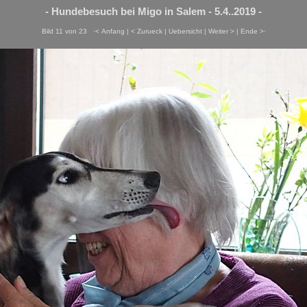
- Hundebesuch bei Migo in Salem - 5.4..2019 -
Bild 11 von 23
·< Anfang
|
< Zurueck
|
Uebersicht
|
Weiter >
|
Ende >·